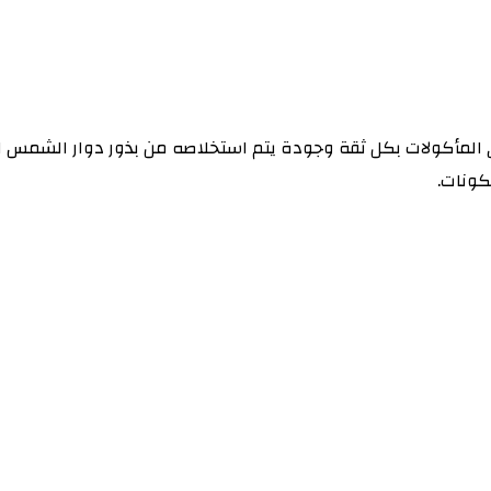
يارك الأمثل لتحضير أشهى المأكولات بكل ثقة وجودة يتم استخلاصه من بذور دوار
كونات.