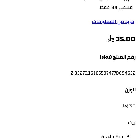
متبقي 84 فقط
مزيد من المعلومات
35.00
رقم المنتج (sku)
Z.85273.161655974778694652
الوزن
3.0 kg
زيت
حبة واحدة