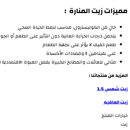
مميزات
زيت المنارة
:
خالٍ من الكوليسترول، مناسب لنمط الحياة الصحي
يتحمل درجات الحرارة العالية دون التأثير على الطعم أو الجو
طعم خفيف لا يؤثر على نكهة الطعام
غني بفيتامين E ومضادات الأكسدة
مثالي للعائلات والمطابخ الكبيرة بفضل العبوة الاقتصادية 3 لتر
المزيد من منتجاتنا :
زيت شمس 1.5
زيت العافيه
خيارات المنتج
زيت