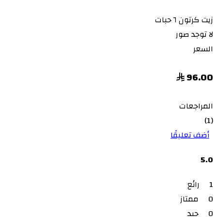
زيت
كرتون ٦ حبات
لا توجد صور
السعر
96.00
المراجعات
(1)
أضف تعليقًا
5.0
1
رائع
0
ممتاز
0
جيد