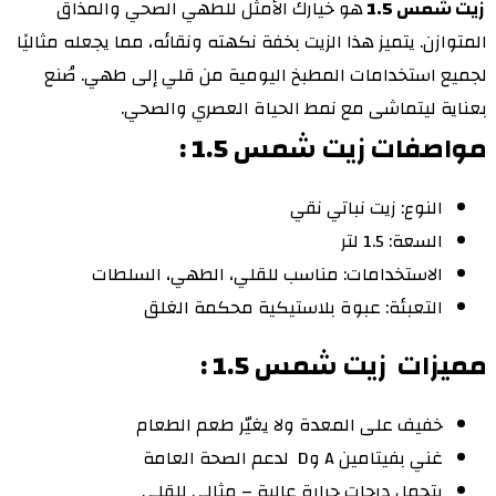
زيت شمس 1.5
هو خيارك الأمثل للطهي الصحي والمذاق
المتوازن. يتميز هذا الزيت بخفة نكهته ونقائه، مما يجعله مثاليًا
لجميع استخدامات المطبخ اليومية من قلي إلى طهي. صُنع
بعناية ليتماشى مع نمط الحياة العصري والصحي.
مواصفات
زيت شمس 1.5
:
النوع: زيت نباتي نقي
السعة: 1.5 لتر
الاستخدامات: مناسب للقلي، الطهي، السلطات
التعبئة: عبوة بلاستيكية محكمة الغلق
مميزات
زيت شمس 1.5
:
خفيف على المعدة ولا يغيّر طعم الطعام
غني بفيتامين A وD لدعم الصحة العامة
يتحمل درجات حرارة عالية – مثالي للقلي