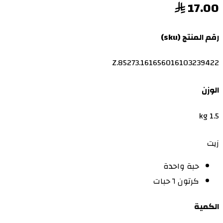
17.00
رقم المنتج (sku)
Z.85273.161656016103239422
الوزن
1.5 kg
زيت
حبة واحدة
كرتون ٦ حبات
الكمية