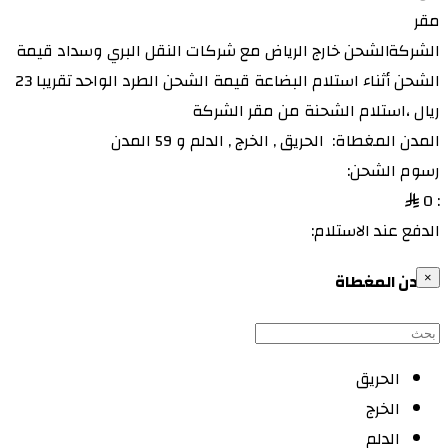
بيشة
الشحن خارج الرياض مع شركات النقل البري وسداد قيمة
بقيق
الشحن أثناء استلام البضاعة قيمة الشحن الطرد الواحد تقريبا 23
بريدة
ريال ،استلام الشحنة من مقر الشركة
دومة الجندل
المدن المغطاة:
الحريق
,
الخرج
,
الدلم
و 59 المدن
ضبا
رسوم الشحن:
حفر الباطن
0
:
حائل
الدفع عند الاستلام:
حقل
عنك
المدن المغطاة
×
جازان
جدة
خميس مشيط
الحريق
خيبر
الخرج
خليص
الدلم