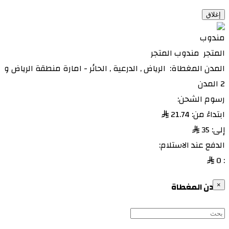
تمير
إغلاق
ثادق
حريملاء
مندوب المتجر
حوطة بني تميم
المدن المغطاة:
الرياض
,
الدرعية
,
الحائر - امارة منطقة الرياض
و
شقراء
2 المدن
ضرما
رسوم الشحن:
عفيف
ابتداءً من:
21.74
ليلى
إلى:
35
ابها
الدفع عند الاستلام:
ابو عريش
0
:
الدمام
الظهران
المدن المغطاة
×
احد المسارحة
أحد رفيدة
الاحساء