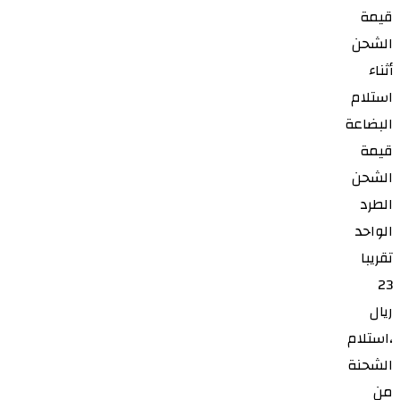
القريات
الوجه
العويقلية
النعيرية
الرس
عرعر
العارضة
الشماسية
الشنان
الطائف
بدر
بلجرشي
بلقرن
بيش
بللسمر