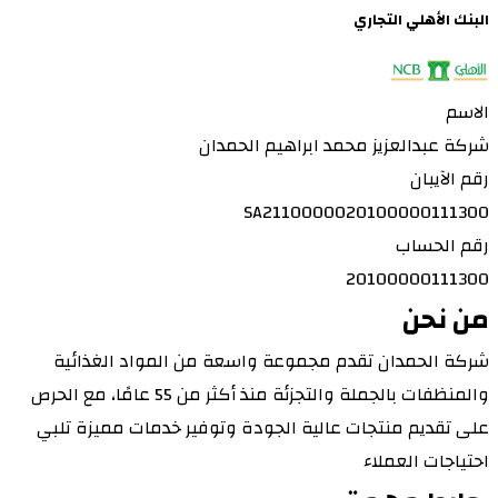
طبرجل
البنك الأهلي التجاري
الهفوف - الاحساء
تبوك
الجبيل
تاروت
الخفجي
تثليث
الاسم
الخبر
تيماء
شركة عبدالعزيز محمد ابراهيم الحمدان
المدينة المنورة
ثول
رقم الآيبان
المذنب
طريف
SA2110000020100000111300
القطيف
تربه
رقم الحساب
النعيرية
املج
20100000111300
الرس
عنيزة
من نحن
عرعر
يدمة
الشماسية
شركة الحمدان تقدم مجموعة واسعة من المواد الغذائية
ينبع
الطائف
والمنظفات بالجملة والتجزئة منذ أكثر من 55 عامًا، مع الحرص
ظهران الجنوب
بلجرشي
على تقديم منتجات عالية الجودة وتوفير خدمات مميزة تلبي
الدرب
بيشة
احتياجات العملاء
الافلاج
بريدة