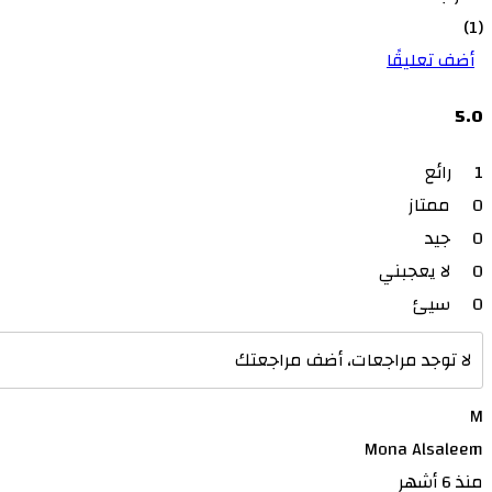
(1)
أضف تعليقًا
5.0
1
رائع
0
ممتاز
0
جيد
0
لا يعجبني
0
سيئ
لا توجد مراجعات، أضف مراجعتك
M
Mona Alsaleem
منذ 6 أشهر