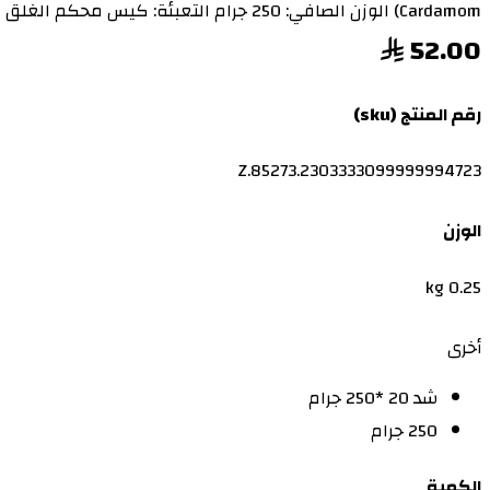
Cardamom) الوزن الصافي: 250 جرام التعبئة: كيس محكم الغلق للحفاظ عل
52.00
رقم المنتج (sku)
Z.85273.2303333099999994723
الوزن
0.25 kg
أخرى
شد 20 *250 جرام
250 جرام
الكمية