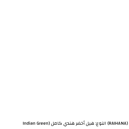
مواصفات هيل ريحانه الهندي: اسم المنتج: هيل ريحانه الهندي التصنيف : قهوة وهيل- Coffee and cardmom العلامة التجارية: ريحانه (RAIHANA) النوع: هيل أخضر هندي كامل (Indian Green