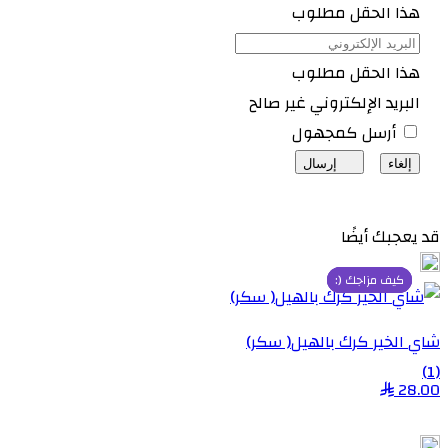
هذا الحقل مطلوب
هذا الحقل مطلوب
البريد الإلكتروني غير صالح
أرسل كمجهول
إلغاء
إرسال
قد يعجبك أيضًا
منتج مميز
كيف مزاجك (:
كيف مزاجك (:
كيف مزاجك (:
شاي الخير كرك بالهيل( سكر)
(1)
28.00