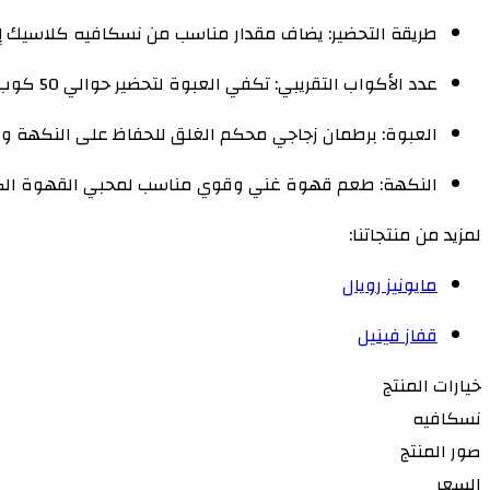
طريقة التحضير: يضاف مقدار مناسب من نسكافيه كلاسيك إل
عدد الأكواب التقريبي: تكفي العبوة لتحضير حوالي 50 كوب قهوة
العبوة: برطمان زجاجي محكم الغلق للحفاظ على النكهة و
النكهة: طعم قهوة غني وقوي مناسب لمحبي القهوة الك
لمزيد من منتجاتنا:
مايونيز رويال
قفاز فينيل
خيارات المنتج
نسكافيه
صور المنتج
السعر