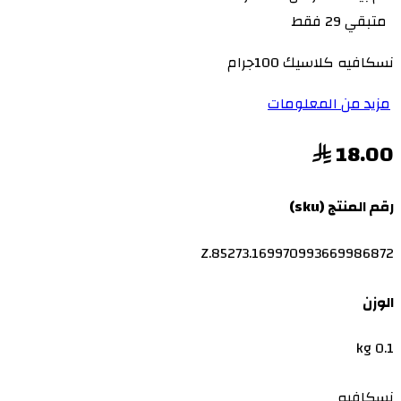
متبقي 29 فقط
نسكافيه كلاسيك 100جرام
مزيد من المعلومات
18.00
رقم المنتج (sku)
Z.85273.169970993669986872
الوزن
0.1 kg
نسكافيه