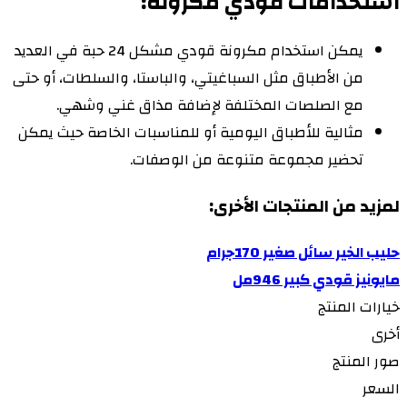
استخدامات قودي مكرونه:
يمكن استخدام مكرونة قودي مشكل 24 حبة في العديد
من الأطباق مثل السباغيتي، والباستا، والسلطات، أو حتى
مع الصلصات المختلفة لإضافة مذاق غني وشهي.
مثالية للأطباق اليومية أو للمناسبات الخاصة حيث يمكن
تحضير مجموعة متنوعة من الوصفات.
لمزيد من المنتجات الأخرى:
حليب الخير سائل صغير 170جرام
مايونيز قودي كبير 946مل
خيارات المنتج
أخرى
صور المنتج
السعر