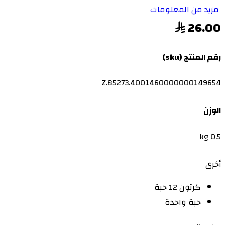
مزيد من المعلومات
26.00
رقم المنتج (sku)
Z.85273.4001460000000149654
الوزن
0.5 kg
أخرى
كرتون 12 حبة
حبة واحدة