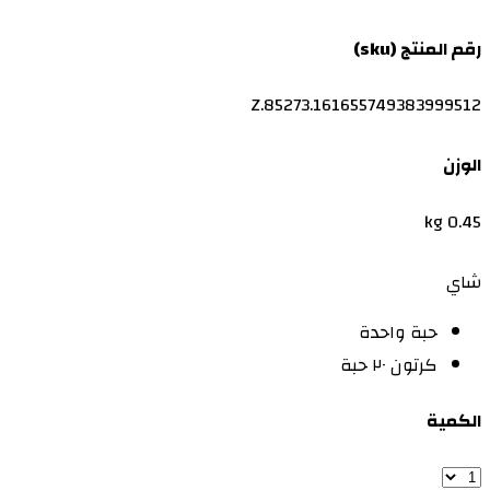
رقم المنتج (sku)
Z.85273.161655749383999512
الوزن
0.45 kg
شاي
حبة واحدة
كرتون ٢٠ حبة
الكمية