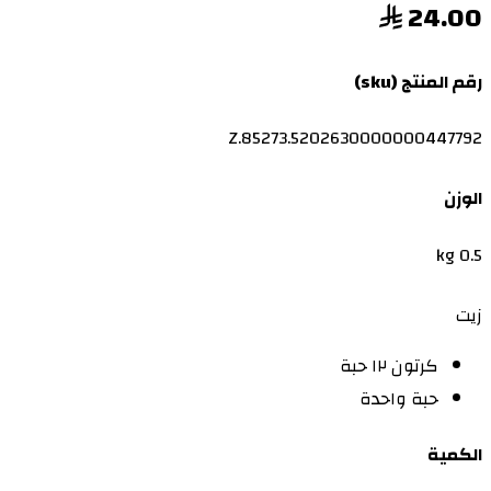
24.00
رقم المنتج (sku)
Z.85273.5202630000000447792
الوزن
0.5 kg
زيت
كرتون ١٢ حبة
حبة واحدة
الكمية