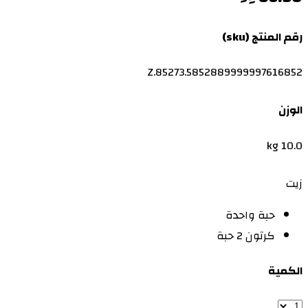
رقم المنتج (sku)
Z.85273.5852889999997616852
الوزن
10.0 kg
زيت
حبة واحدة
كرتون 2 حبة
الكمية