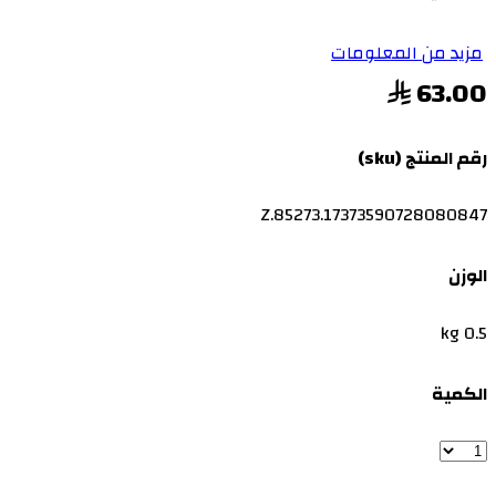
مزيد من المعلومات
63.00
رقم المنتج (sku)
Z.85273.17373590728080847
الوزن
0.5 kg
الكمية