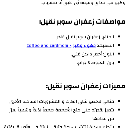
وكبير في مذاق وقيمة أي طبق أو مشروب.
مواصفات زعفران سوبر نقيل:
المنتج: زعفران سوبر نقيل فاخر.
التصنيف:
قهوة وهيل- Coffee and cardmom
اللون: أحمر داكن غني.
وزن العبوة: 5 جرام.
مميزات زعفران سوبر نقيل:
مثالي لتحضير شاي الكرك و المشروبات الساخنة الأخرى.
يتميز بقدرته على منح الأطعمة طعماً لذيذاً وشهياً يعزز
من مذاقها.
رائحته الزكية تنتشر بسرعة وتبقى ثابتة في الأطباق لفترة