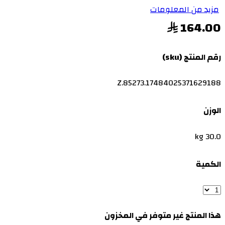
مزيد من المعلومات
164.00
رقم المنتج (sku)
Z.85273.17484025371629188
الوزن
30.0 kg
الكمية
هذا المنتج غير متوفر في المخزون