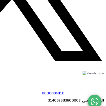
صنع بواسطة
0000095810
الرقم الضريبي:
314095683600003