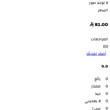
لا توجد صور
السعر
81.00
المراجعات
(0)
أضف تعليقًا
0.0
0
رائع
0
ممتاز
0
جيد
0
لا يعجبني
0
سيئ