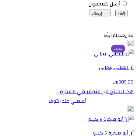
أرسل كمجهول
إلغاء
إرسال
قد يعجبك أيضًا
جديدنا
جديدنا
أرز الطائي بنجابي
305.00
هذا المنتج غير متوفر في المخزون
أعلمني عند التوفر
أرز أبو مبخرة 5 كيلو