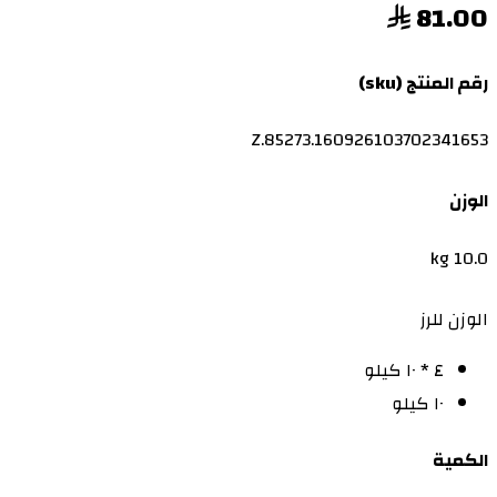
81.00
رقم المنتج (sku)
Z.85273.160926103702341653
الوزن
10.0 kg
الوزن للرز
٤ * ١٠ كيلو
١٠ كيلو
الكمية