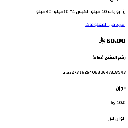
رز ابو باب 10 كيلو الكيس 4* 10كيلو=40كيلو
مزيد من المعلومات
60.00
رقم المنتج (sku)
Z.85273.162540680647318943
الوزن
10.0 kg
الوزن للرز