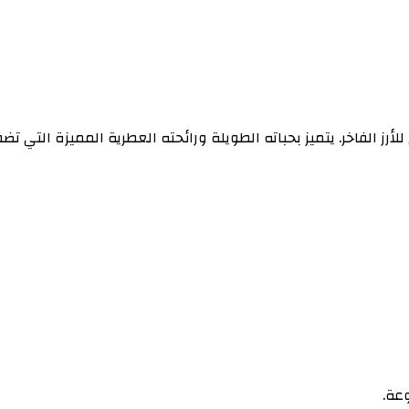
تي (10 كيلو) هو الخيار المثالي للأرز الفاخر. يتميز بحباته الطويلة ورائحته العطرية
وعة.