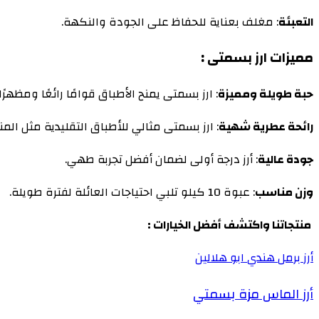
التعبئة
: مغلف بعناية للحفاظ على الجودة والنكهة.
مميزات ارز بسمتى :
حبة طويلة ومميزة
: ارز بسمتى يمنح الأطباق قوامًا رائعًا ومظهرًا 
رائحة عطرية شهية
: ارز بسمتى مثالي للأطباق التقليدية مثل المن
جودة عالية
: أرز درجة أولى لضمان أفضل تجربة طهي.
وزن مناسب
: عبوة 10 كيلو تلبي احتياجات العائلة لفترة طويلة.
منتجاتنا واكتشف أفضل الخيارات :
أرز برمل هندي ابو هلالين
أرز الماس مزة بسمتي