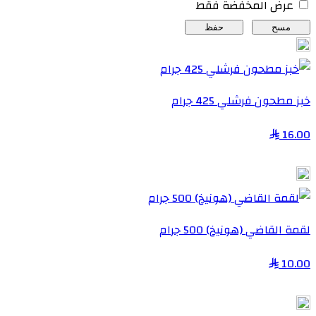
عرض المخفضة فقط
مسح
حفظ
خبز مطحون فرشلي 425 جرام
16.00
لقمة القاضي (هونيخ) 500 جرام
10.00