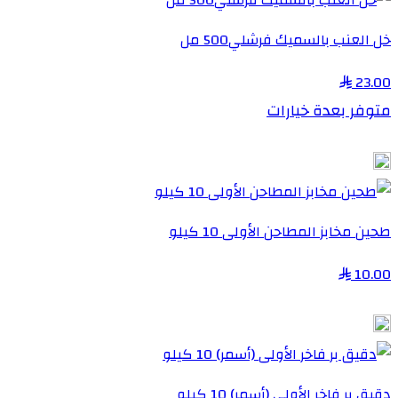
خل العنب بالسميك فرشلي500 مل
23.00
متوفر بعدة خيارات
طحين مخابز المطاحن الأولى 10 كيلو
10.00
دقيق بر فاخر الأولى (أسمر) 10 كيلو